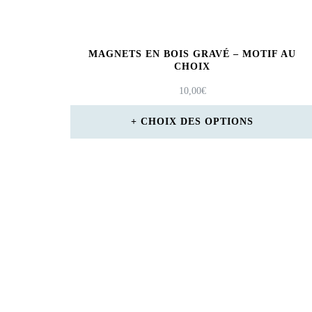
MAGNETS EN BOIS GRAVÉ – MOTIF AU
CHOIX
10,00
€
CHOIX DES OPTIONS
Ce
produit
a
plusieurs
variations.
Les
options
peuvent