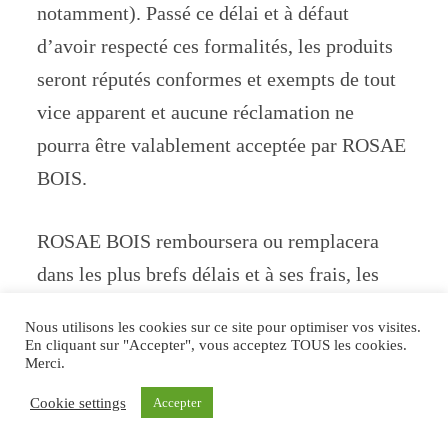
notamment). Passé ce délai et à défaut
d’avoir respecté ces formalités, les produits
seront réputés conformes et exempts de tout
vice apparent et aucune réclamation ne
pourra être valablement acceptée par ROSAE
BOIS.
ROSAE BOIS remboursera ou remplacera
dans les plus brefs délais et à ses frais, les
produits livrés dont les défauts de conformité
Nous utilisons les cookies sur ce site pour optimiser vos visites.
ou les vices apparents ou cachés auront été
En cliquant sur "Accepter", vous acceptez TOUS les cookies.
Merci.
dûment prouvés par le client, dans les
Cookie settings
Accepter
conditions prévues aux articles L 217-4 et
suivants du Code de la consommation et