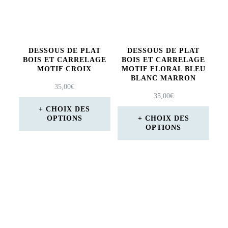
Les
options
peuvent
DESSOUS DE PLAT
DESSOUS DE PLAT
être
BOIS ET CARRELAGE
BOIS ET CARRELAGE
MOTIF CROIX
MOTIF FLORAL BLEU
choisies
BLANC MARRON
35,00
€
sur
35,00
€
CHOIX DES
la
OPTIONS
CHOIX DES
page
OPTIONS
Ce
du
Ce
produit
produit
produit
a
a
plusieurs
plusieurs
variations.
variations.
Les