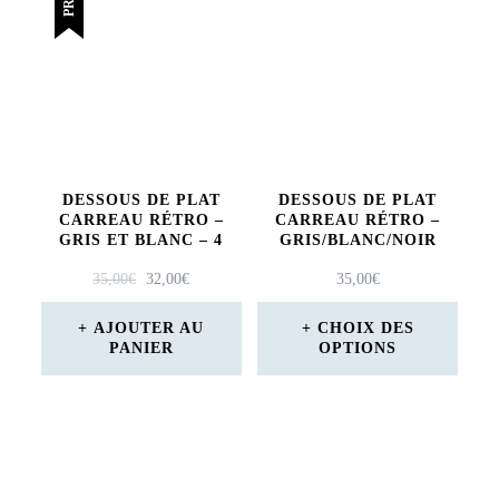
a
plusieurs
variations.
Les
options
peuvent
DESSOUS DE PLAT
DESSOUS DE PLAT
être
CARREAU RÉTRO –
CARREAU RÉTRO –
GRIS ET BLANC – 4
GRIS/BLANC/NOIR
choisies
LE
LE
35,00
€
32,00
€
35,00
€
sur
PRIX
PRIX
INITIAL
ACTUEL
AJOUTER AU
CHOIX DES
la
PANIER
ÉTAIT :
EST :
OPTIONS
page
35,00€.
32,00€.
Ce
du
produit
produit
a