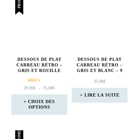
PROMO !
DESSOUS DE PLAT
DESSOUS DE PLAT
CARREAU RÉTRO –
CARREAU RÉTRO –
GRIS ET ROUILLE
GRIS ET BLANC – 9
35,00
€
Note
PLAGE
29,00
€
–
35,00
€
5.00
DE
LIRE LA SUITE
sur 5
PRIX :
CHOIX DES
OPTIONS
29,00€
À
Ce
35,00€
produit
PROMO !