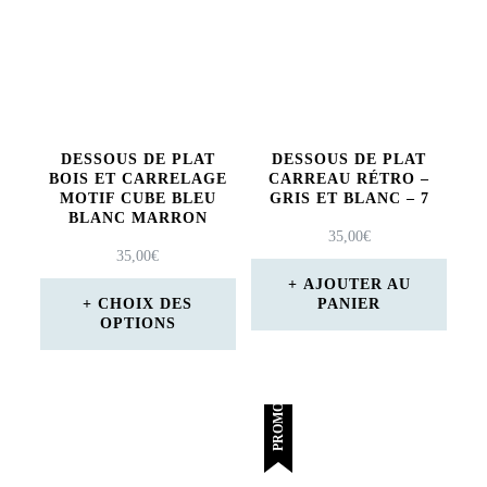
plusieurs
variations.
Les
options
peuvent
DESSOUS DE PLAT
DESSOUS DE PLAT
être
BOIS ET CARRELAGE
CARREAU RÉTRO –
MOTIF CUBE BLEU
GRIS ET BLANC – 7
choisies
BLANC MARRON
35,00
€
sur
35,00
€
AJOUTER AU
la
CHOIX DES
PANIER
page
OPTIONS
du
Ce
produit
produit
PROMO !
a
plusieurs