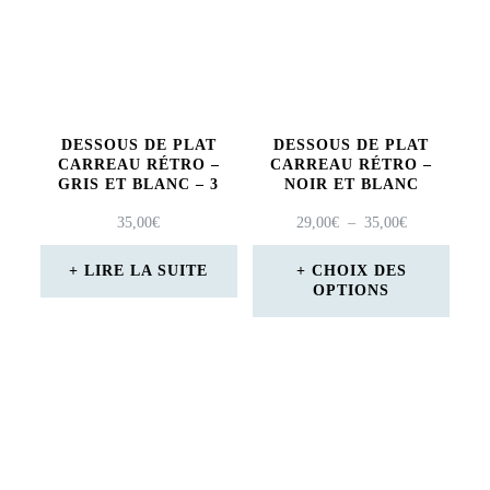
variations.
Les
options
peuvent
DESSOUS DE PLAT
DESSOUS DE PLAT
être
CARREAU RÉTRO –
CARREAU RÉTRO –
GRIS ET BLANC – 3
NOIR ET BLANC
choisies
PLAGE
35,00
€
29,00
€
–
35,00
€
sur
DE
PRIX :
LIRE LA SUITE
CHOIX DES
la
OPTIONS
29,00€
page
À
Ce
35,00€
du
produit
produit
a
plusieurs
variations.