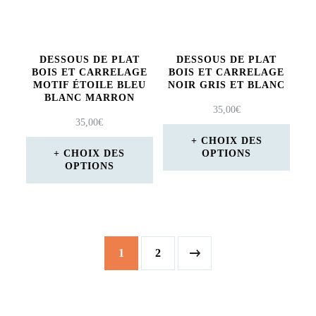
Les
options
options
peuvent
peuvent
être
DESSOUS DE PLAT
DESSOUS DE PLAT
être
BOIS ET CARRELAGE
BOIS ET CARRELAGE
choisies
MOTIF ÉTOILE BLEU
NOIR GRIS ET BLANC
choisies
BLANC MARRON
sur
35,00
€
sur
35,00
€
la
CHOIX DES
la
page
CHOIX DES
OPTIONS
page
OPTIONS
du
Ce
du
Ce
produit
produit
produit
produit
a
a
plusieurs
1
2
plusieurs
variations.
variations.
Les
Les