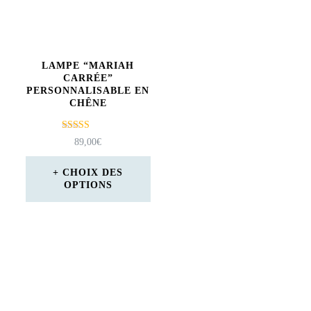
LAMPE “MARIAH
CARRÉE”
PERSONNALISABLE EN
CHÊNE
Note
89,00
€
5.00
sur 5
CHOIX DES
OPTIONS
Ce
produit
a
plusieurs
variations.